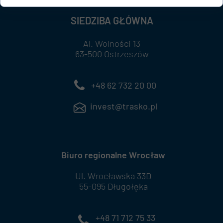
SIEDZIBA GŁÓWNA
Al. Wolności 13
63-500 Ostrzeszów
+48 62 732 20 00
invest@trasko.pl
Biuro regionalne Wrocław
Ul. Wrocławska 33D
55-095 Długołęka
+48 71 712 75 33