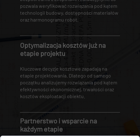
pozwala weryfikować rozwiązania pod kątem
technologii budowy, dostępności materiałów
oraz harmonogramu robót.
Optymalizacja kosztów już na
etapie projektu
Kluczowe decyzje kosztowe zapadają na
etapie projektowania. Dlatego od samego
początku analizujemy rozwiązania pod kątem
efektywności ekonomicznej, trwałości oraz
kosztów eksploatacji obiektu.
Partnerstwo i wsparcie na
każdym etapie