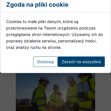
Zgoda na pliki cookie
Projektowanie traktujemy jako proces
partnerski. Dedykowani menadżerowie
projektu koordynują cały przebieg prac – od
koncepcji, przez projekt, aż po realizację i
Cookies to małe pliki danych, które są
oddanie obiektu do użytkowania.
przechowywane na Twoim urządzeniu podczas
przeglądania stron internetowych. Używamy ich do
poprawy działania serwisu, personalizacji treści,
oraz analizy ruchu na stronie.
Pełna odpowiedzialność
Dostosuj
Zezwól na wszystkie
za cały proces inwestycyjny