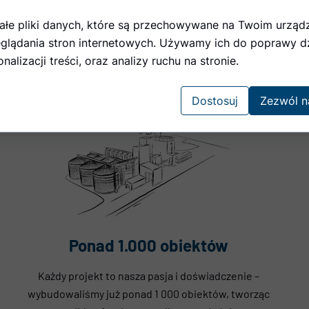
ałe pliki danych, które są przechowywane na Twoim urząd
glądania stron internetowych. Używamy ich do poprawy dz
nalizacji treści, oraz analizy ruchu na stronie.
Dostosuj
Zezwól n
Ponad 1.000 obiektów
Każdy projekt to nasza pasja i doświadczenie –
wybudowaliśmy już ponad 1 000 obiektów, tworząc