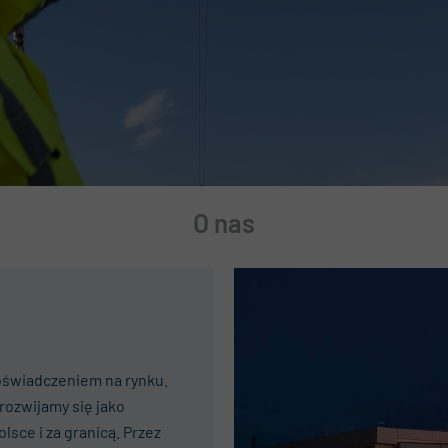
rtalnik
ualności
DO
O nas
oświadczeniem na rynku.
rozwijamy się jako
sce i za granicą. Przez