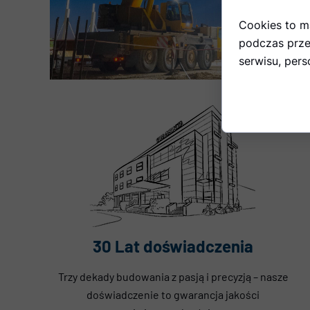
Cookies to m
podczas prze
serwisu, perso
30 Lat doświadczenia
Trzy dekady budowania z pasją i precyzją – nasze
doświadczenie to gwarancja jakości