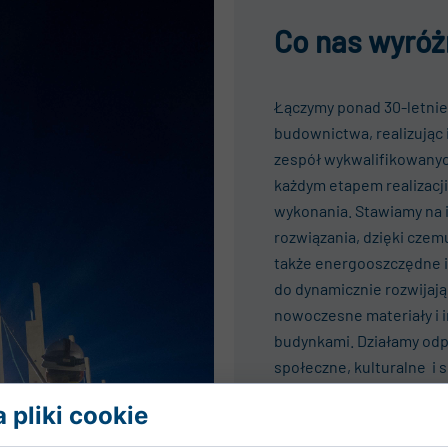
Co nas wyróż
Łączymy ponad 30-letni
budownictwa, realizując
zespół wykwalifikowanyc
każdym etapem realizacji
wykonania. Stawiamy na
rozwiązania, dzięki czemu
także energooszczędne i
do dynamicznie rozwijaj
nowoczesne materiały i 
budynkami.
Działamy odp
społeczne, kulturalne
i 
społeczności. Jesteśmy 
 pliki cookie
nawet najbardziej wymag
spełniające najwyższe 