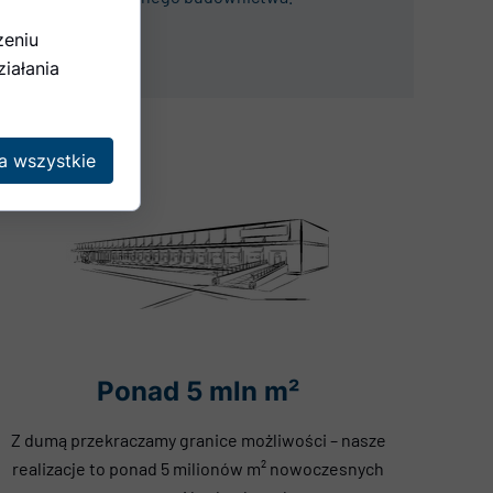
zeniu
iałania
a wszystkie
Ponad 5 mln m²
Z dumą przekraczamy granice możliwości – nasze
realizacje to ponad 5 milionów m² nowoczesnych