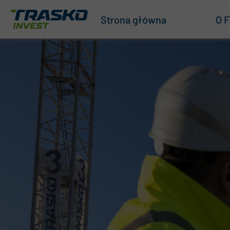
Strona główna
O F
O n
Nas
Zar
ISO
Na
Zró