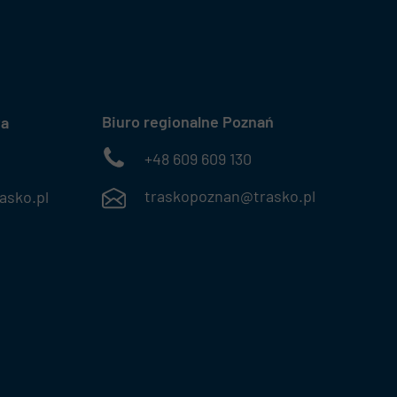
Biuro regionalne Poznań
wa
+48 609 609 130
traskopoznan@trasko.pl
sko.pl