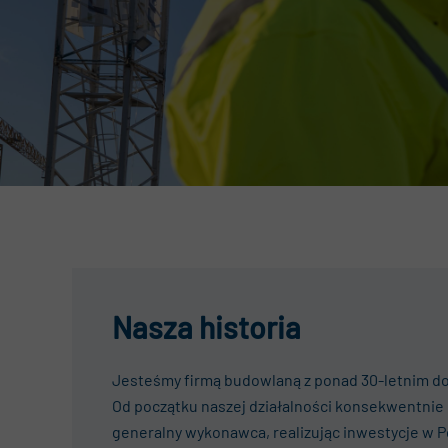
Kwa
Akt
RO
Nasza historia
Jesteśmy firmą budowlaną z ponad 30-letnim d
Od początku naszej działalności konsekwentnie 
generalny wykonawca, realizując inwestycje w Pol