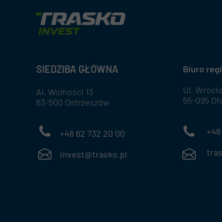
SIEDZIBA GŁÓWNA
Biuro reg
Ul. Wrocł
Al. Wolności 13
55-095 Dł
63-500 Ostrzeszów
+48 71 
+48 62 732 20 00
traskow
invest@trasko.pl