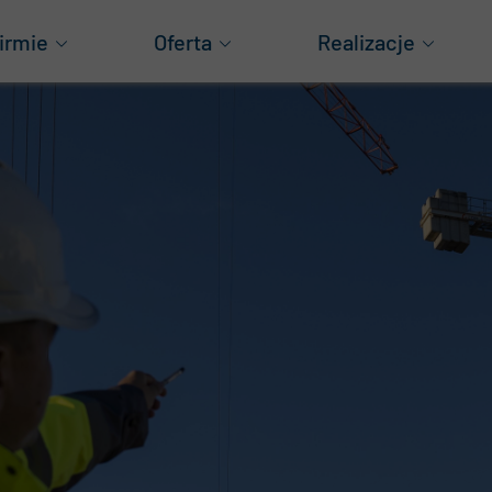
irmie
Oferta
Realizacje
as
Generalne wykonawstwo
Obiekty produkcyjn
za historia
Projektowanie
Obiekty logistyczne
ząd
Konstrukcje aluminiowe
Magazyny wysokiego
Obiekty mieszkani
grody
Obiekty handlowe
wnoważony rozwój
Pozostałe