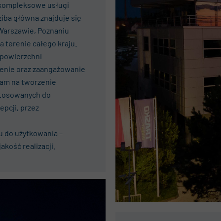
c kompleksowe usługi
iba główna znajduje się
 Warszawie, Poznaniu
 terenie całego kraju.
 powierzchni
zenie oraz zaangażowanie
nam na tworzenie
stosowanych do
epcji, przez
u do użytkowania –
kość realizacji.