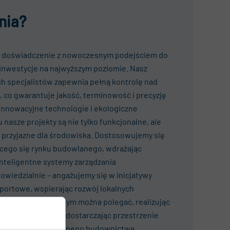
nia?
e doświadczenie
z nowoczesnym podejściem do
 inwestycje na najwyższym poziomie. Nasz
h specjalistów zapewnia pełną kontrolę nad
, co gwarantuje jakość, terminowość i precyzję
 innowacyjne technologie
i ekologiczne
 nasze projekty są nie tylko funkcjonalne, ale
 przyjazne dla środowiska. Dostosowujemy się
ącego się rynku budowlanego, wdrażając
inteligentne systemy zarządzania
owiedzialnie – angażujemy się w inicjatywy
sportowe, wspierając rozwój lokalnych
partnerem, na którym można polegać, realizując
ające inwestycje
i dostarczając przestrzenie
standardy nowoczesnego budownictwa.