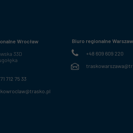
Biuro regionalne Warsza
ionalne Wrocław
+48 609 609 220
awska 33D
ugołęka
traskowarszawa@tra
712 75 33
roclaw@trasko.pl