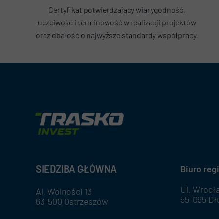
Certyfikat potwierdzający wiarygodność,
uczciwość i terminowość w realizacji projektów
oraz dbałość o najwyższe standardy współpracy.
SIEDZIBA GŁÓWNA
Biuro reg
Ul. Wrocł
Al. Wolności 13
55-095 Dł
63-500 Ostrzeszów