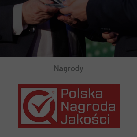
rtalnik
ualności
DO
Nagrody