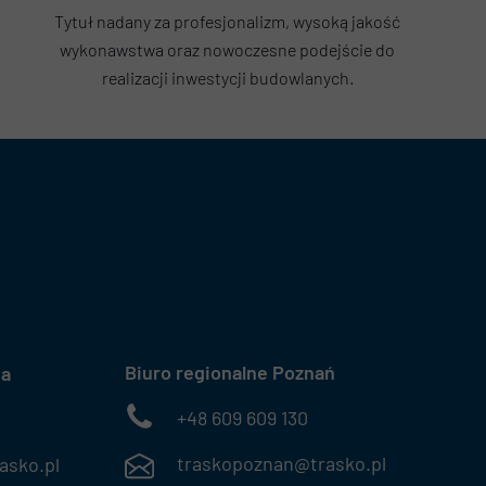
Tytuł nadany za profesjonalizm, wysoką jakość
wykonawstwa oraz nowoczesne podejście do
realizacji inwestycji budowlanych.
Biuro regionalne Poznań
wa
+48 609 609 130
traskopoznan@trasko.pl
sko.pl