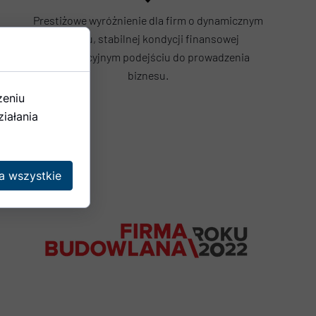
Prestiżowe wyróżnienie dla firm o dynamicznym
rozwoju, stabilnej kondycji finansowej
i innowacyjnym podejściu do prowadzenia
biznesu.
zeniu
iałania
a wszystkie