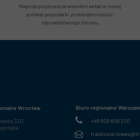
Nagroda przyznana za wieloletni wkład w rozwój
polskiej gospodarki, przedsiębiorczości i
odpowiedzialnego biznesu.
Biuro regionalne Warsza
ionalne Wrocław
+48 609 609 220
awska 33D
ugołęka
traskowarszawa@tra