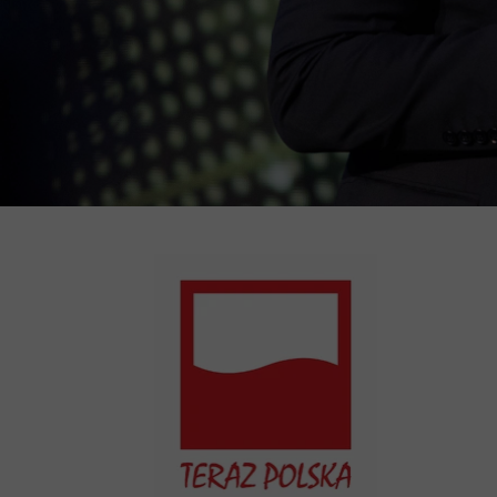
Kwa
Akt
RO