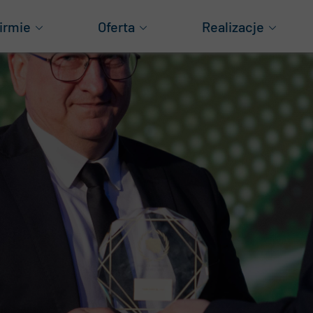
irmie
Oferta
Realizacje
as
Generalne wykonawstwo
Obiekty produkcyjn
za historia
Projektowanie
Obiekty logistyczne
ząd
Konstrukcje aluminiowe
Magazyny wysokiego
Obiekty mieszkani
grody
Obiekty handlowe
wnoważony rozwój
Pozostałe