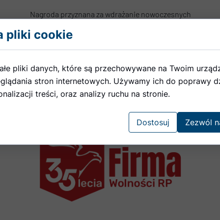
Nagroda przyznana za wdrażanie nowoczesnych
standardów zarządzania i stałe doskonalenie
 pliki cookie
jakości świadczonych usług.
ałe pliki danych, które są przechowywane na Twoim urząd
glądania stron internetowych. Używamy ich do poprawy dz
nalizacji treści, oraz analizy ruchu na stronie.
Dostosuj
Zezwól n