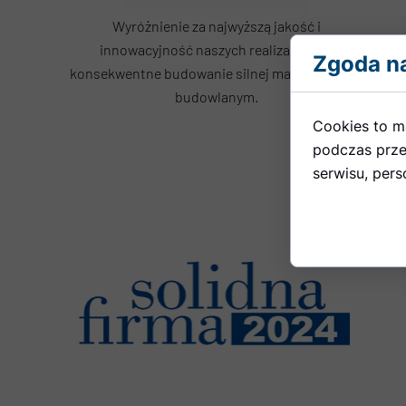
Wyróżnienie za najwyższą jakość i
innowacyjność naszych realizacji oraz
Zgoda na
konsekwentne budowanie silnej marki na rynku
budowlanym.
Cookies to m
podczas prze
serwisu, perso