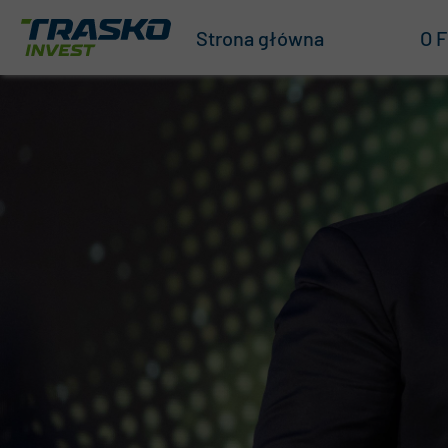
Strona główna
O F
O n
Nas
Zar
ISO
Na
Zró