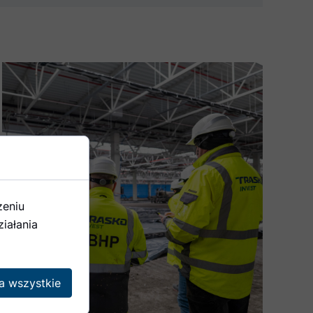
zeniu
iałania
a wszystkie