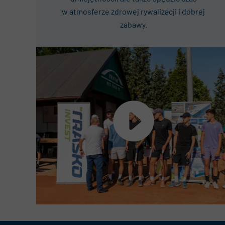
w atmosferze zdrowej rywalizacji
i dobrej
zabawy.