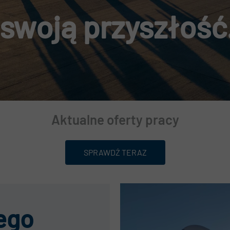
 swoją przyszłość
rtalnik
ualności
DO
Aktualne oferty pracy
SPRAWDŹ TERAZ
ego