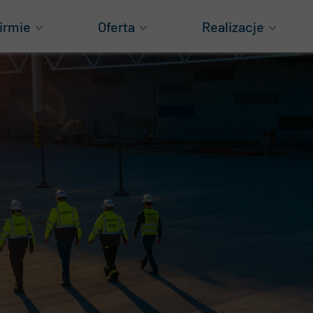
irmie
Oferta
Realizacje
as
Generalne wykonawstwo
Obiekty produkcyjn
za historia
Projektowanie
Obiekty logistyczne
ząd
Konstrukcje aluminiowe
Magazyny wysokiego
Obiekty mieszkani
grody
Obiekty handlowe
wnoważony rozwój
Pozostałe