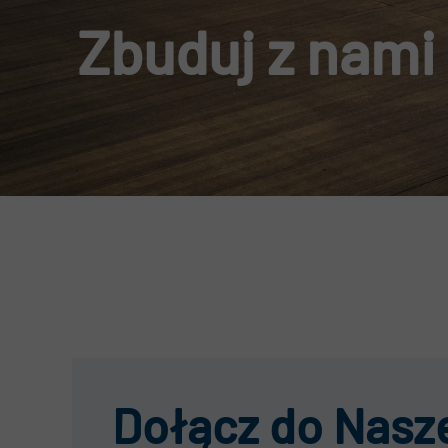
Zbuduj z nami
Kwa
Akt
RO
Dołącz do Nasz