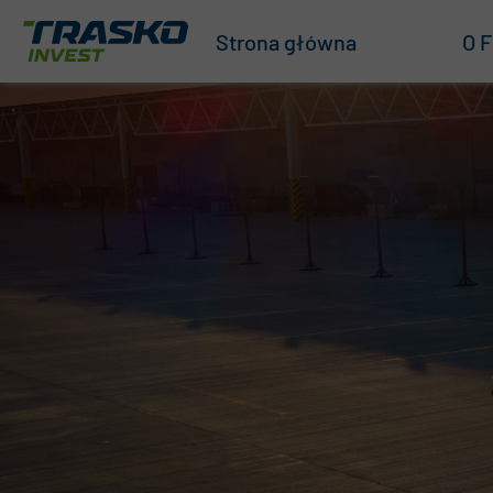
Strona główna
O F
O n
Nas
Zar
ISO
Na
Zró