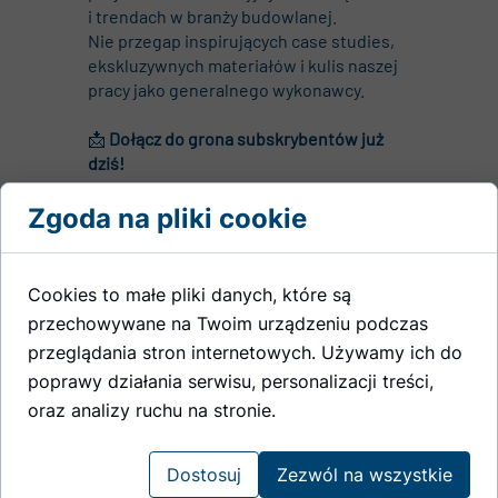
i trendach w branży budowlanej.
Nie przegap inspirujących case studies,
ekskluzywnych materiałów i kulis naszej
pracy jako generalnego wykonawcy.
📩
Dołącz do grona subskrybentów już
dziś!
Wpisz swój e-mail i otrzymuj świeże
wiadomości co kwartał.
Zgoda na pliki cookie
Cookies to małe pliki danych, które są
Subskrybuj
przechowywane na Twoim urządzeniu podczas
przeglądania stron internetowych. Używamy ich do
poprawy działania serwisu, personalizacji treści,
oraz analizy ruchu na stronie.
Dostosuj
Zezwól na wszystkie