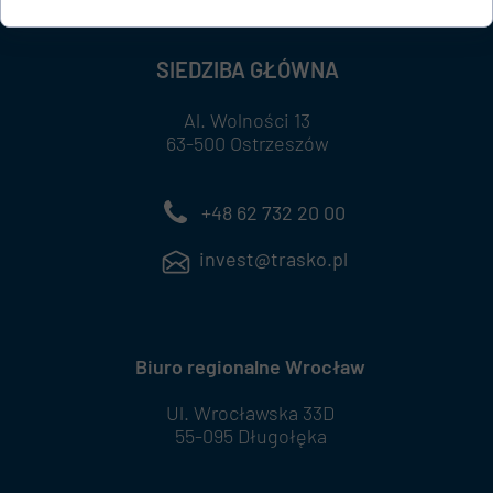
SIEDZIBA GŁÓWNA
Al. Wolności 13
63-500 Ostrzeszów
+48 62 732 20 00
invest@trasko.pl
Biuro regionalne Wrocław
Ul. Wrocławska 33D
55-095 Długołęka