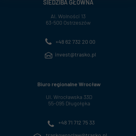
SIEDZIBA GŁÓWNA
Al. Wolności 13
63-500 Ostrzeszów
+48 62 732 20 00
invest@trasko.pl
Biuro regionalne Wrocław
Ul. Wrocławska 33D
55-095 Długołęka
+48 71 712 75 33
traskowroclaw@trasko.pl