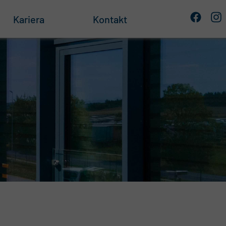
Kariera
Kontakt
e
 składowania
owe