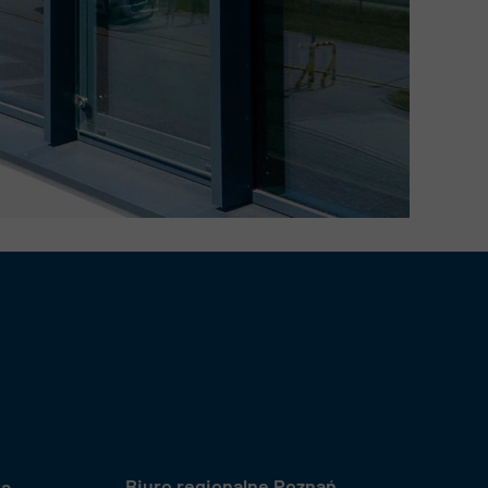
Biuro regionalne Poznań
wa