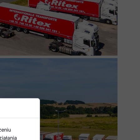
zeniu
iałania