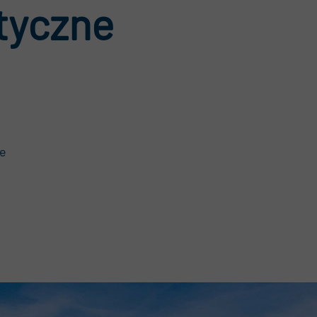
tyczne
rtalnik
ualności
DO
ie