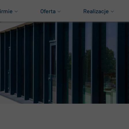
irmie
Oferta
Realizacje
as
Generalne wykonawstwo
Obiekty produkcyjn
za historia
Projektowanie
Obiekty logistyczne
ząd
Konstrukcje aluminiowe
Magazyny wysokiego
Obiekty mieszkani
grody
Obiekty handlowe
wnoważony rozwój
Pozostałe