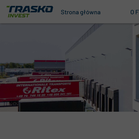
Strona główna
O F
O n
Nas
Zar
ISO
Na
Zró