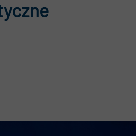
tyczne
rtalnik
ualności
DO