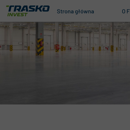
Strona główna
O F
O n
Nas
Zar
ISO
Na
Zró