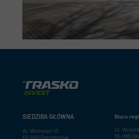
SIEDZIBA GŁÓWNA
Biuro reg
Ul. Wrocł
Al. Wolności 13
55-095 Dł
63-500 Ostrzeszów