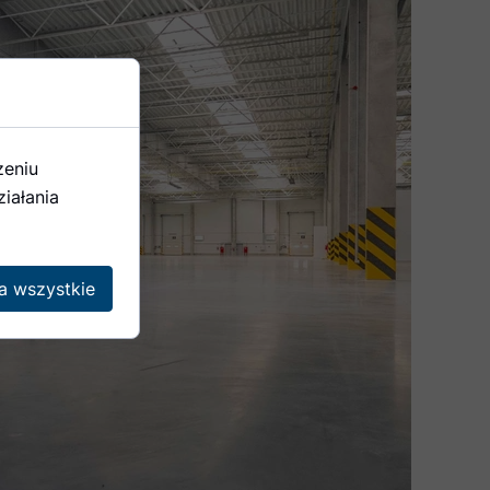
zeniu
iałania
a wszystkie