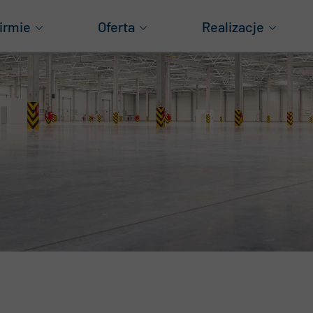
irmie
Oferta
Realizacje
as
Generalne wykonawstwo
Obiekty produkcyjn
za historia
Projektowanie
Obiekty logistyczne
ząd
Konstrukcje aluminiowe
Magazyny wysokiego
Obiekty mieszkani
grody
Obiekty handlowe
wnoważony rozwój
Pozostałe