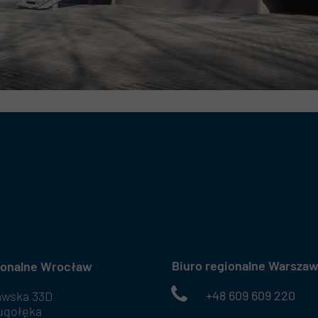
Biuro regionalne Warsza
ionalne Wrocław
+48 609 609 220
awska 33D
ugołęka